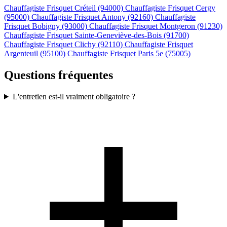
Chauffagiste Frisquet Créteil (94000)
Chauffagiste Frisquet Cergy
(95000)
Chauffagiste Frisquet Antony (92160)
Chauffagiste
Frisquet Bobigny (93000)
Chauffagiste Frisquet Montgeron (91230)
Chauffagiste Frisquet Sainte-Geneviève-des-Bois (91700)
Chauffagiste Frisquet Clichy (92110)
Chauffagiste Frisquet
Argenteuil (95100)
Chauffagiste Frisquet Paris 5e (75005)
Questions fréquentes
L'entretien est-il vraiment obligatoire ?