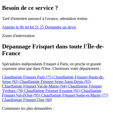
Besoin de ce service ?
Tarif d'entretien annoncé à l'avance, attestation remise.
Appeler le 06 44 64 51 25
Demander un devis
Zones d'intervention
Dépannage Frisquet dans toute l'Île-de-
France
Spécialistes indépendants Frisquet à Paris, en proche et grande
couronne ainsi que dans l'Oise. Choisissez votre département :
Chauffagiste Frisquet Paris (75)
Chauffagiste Frisquet Hauts-de-
Seine (92)
Chauffagiste Frisquet Seine-Saint-Denis (93)
Chauffagiste Frisquet Val-de-Marne (94)
Chauffagiste Frisquet
Yvelines (78)
Chauffagiste Frisquet Essonne (91)
Chauffagiste
Frisquet Val-d'Oise (95)
Chauffagiste Frisquet Seine-et-Marne (77)
Chauffagiste Frisquet Oise (60)
Communes les plus demandées :