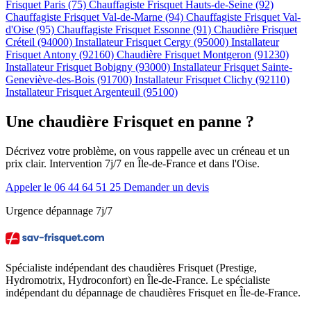
Frisquet Paris (75)
Chauffagiste Frisquet Hauts-de-Seine (92)
Chauffagiste Frisquet Val-de-Marne (94)
Chauffagiste Frisquet Val-
d'Oise (95)
Chauffagiste Frisquet Essonne (91)
Chaudière Frisquet
Créteil (94000)
Installateur Frisquet Cergy (95000)
Installateur
Frisquet Antony (92160)
Chaudière Frisquet Montgeron (91230)
Installateur Frisquet Bobigny (93000)
Installateur Frisquet Sainte-
Geneviève-des-Bois (91700)
Installateur Frisquet Clichy (92110)
Installateur Frisquet Argenteuil (95100)
Une chaudière Frisquet en panne ?
Décrivez votre problème, on vous rappelle avec un créneau et un
prix clair. Intervention 7j/7 en Île-de-France et dans l'Oise.
Appeler le 06 44 64 51 25
Demander un devis
Urgence dépannage 7j/7
Spécialiste indépendant des chaudières Frisquet (Prestige,
Hydromotrix, Hydroconfort) en Île-de-France. Le spécialiste
indépendant du dépannage de chaudières Frisquet en Île-de-France.