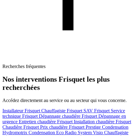
Recherches fréquentes
Nos interventions Frisquet les plus
recherchées
Accédez directement au service ou au secteur qui vous concerne.
Installateur Frisquet
Chauffagiste Frisquet
SAV Frisquet
Service
technique Frisquet
Dépannage chaudière Frisquet
Dépannage en
urgence
Entretien chaudière Frisquet
Installation chaudière Frisquet
Chaudière Frisquet
Prix chaudière Frisquet
Prestige Condensation
Hydromotrix Condensation
Eco Radio System Visio
Chauffagiste