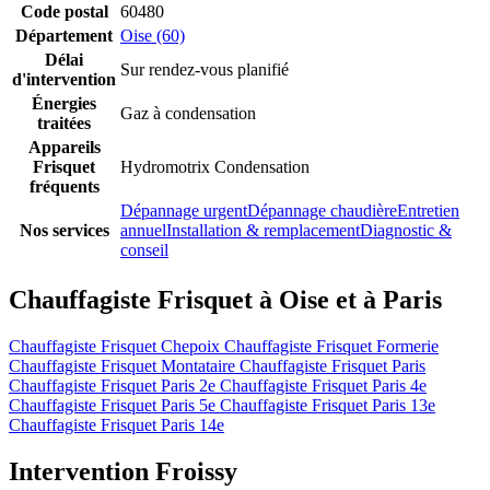
Code postal
60480
Département
Oise (60)
Délai
Sur rendez-vous planifié
d'intervention
Énergies
Gaz à condensation
traitées
Appareils
Frisquet
Hydromotrix Condensation
fréquents
Dépannage urgent
Dépannage chaudière
Entretien
Nos services
annuel
Installation & remplacement
Diagnostic &
conseil
Chauffagiste Frisquet à Oise et à Paris
Chauffagiste Frisquet Chepoix
Chauffagiste Frisquet Formerie
Chauffagiste Frisquet Montataire
Chauffagiste Frisquet Paris
Chauffagiste Frisquet Paris 2e
Chauffagiste Frisquet Paris 4e
Chauffagiste Frisquet Paris 5e
Chauffagiste Frisquet Paris 13e
Chauffagiste Frisquet Paris 14e
Intervention Froissy